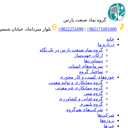
گروه نماد صنعت پارس
982171091000+
|
9822251699+
بلوار میرداماد، خیابان شمس 
خانه
درباره ما
گروه نماد صنعت پارس در یک نگاه
ارکان جهت‌ساز
دستاوردها
سرمایه‌های انسانی
ساختار گروه
حوزه‌های کسب‌ و‌ کار محوری
گروه پیمانکاری و تولید معدنی
گروه پیمانکاری غیرمعدنی
گروه مس
گروه غذایی و کشاورزی
گروه پلیمری
شرکت‌های هم‌گروه
شرکت‌ها
پروژه‌ها
خبرها