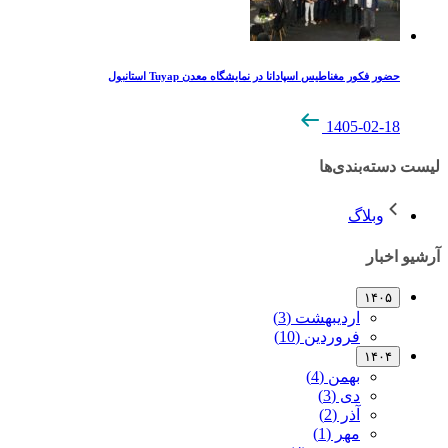
حضور فکور مغناطیس اسپادانا در نمایشگاه معدن Tuyap استانبول
1405-02-18
لیست دسته‌بندی‌ها
وبلاگ
آرشیو اخبار
۱۴۰۵
اردیبهشت (3)
فروردین (10)
۱۴۰۴
بهمن (4)
دی (3)
آذر (2)
مهر (1)