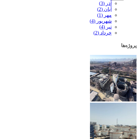
آذر (3)
آبان (2)
مهر (1)
شهریور (4)
تیر (4)
خرداد (2)
پروژه‌ها