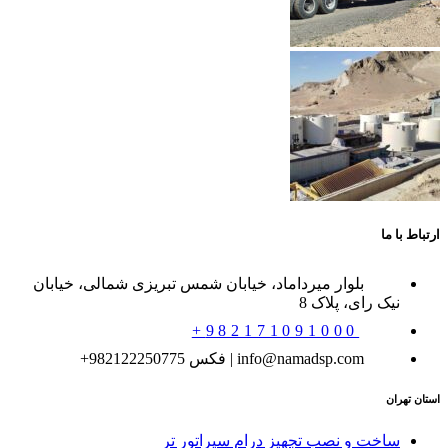
ارتباط با ما
بلوار میرداماد، خیابان شمس تبریزی شمالی، خیابان
نیک رای، پلاک 8
982171091000+
info@namadsp.com | فکس 982122250775+
استان تهران
ساخت و نصب تجهیز درام سپراتور تر