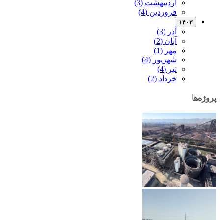
اردیبهشت (3)
فروردین (4)
۱۴۰۳
آذر (3)
آبان (2)
مهر (1)
شهریور (4)
تیر (4)
خرداد (2)
پروژه‌ها