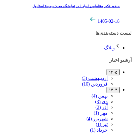
حضور فکور مغناطیس اسپادانا در نمایشگاه معدن Tuyap استانبول
1405-02-18
لیست دسته‌بندی‌ها
وبلاگ
آرشیو اخبار
۱۴۰۵
اردیبهشت (3)
فروردین (10)
۱۴۰۴
بهمن (4)
دی (3)
آذر (2)
مهر (1)
شهریور (4)
تیر (1)
خرداد (1)