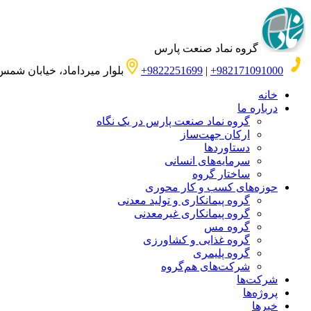
گروه نماد صنعت پارس
982171091000+
|
9822251699+
بلوار میرداماد، خیابان شمس 
خانه
درباره ما
گروه نماد صنعت پارس در یک نگاه
ارکان جهت‌ساز
دستاوردها
سرمایه‌های انسانی
ساختار گروه
حوزه‌های کسب‌ و‌ کار محوری
گروه پیمانکاری و تولید معدنی
گروه پیمانکاری غیرمعدنی
گروه مس
گروه غذایی و کشاورزی
گروه پلیمری
شرکت‌های هم‌گروه
شرکت‌ها
پروژه‌ها
خبرها